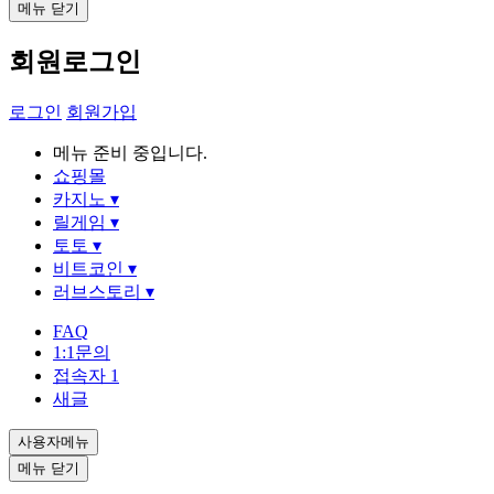
메뉴 닫기
회원로그인
로그인
회원가입
메뉴 준비 중입니다.
쇼핑몰
카지노 ▾
릴게임 ▾
토토 ▾
비트코인 ▾
러브스토리 ▾
FAQ
1:1문의
접속자
1
새글
사용자메뉴
메뉴 닫기