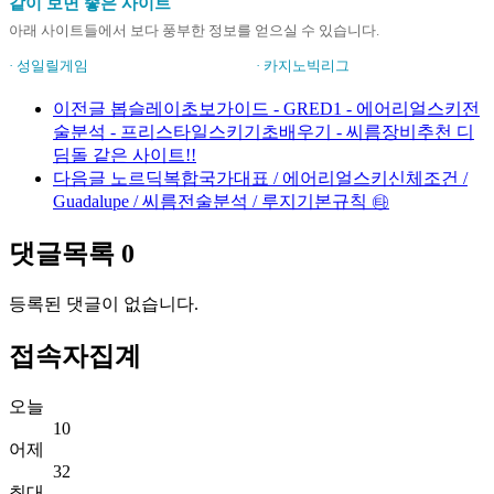
같이 보면 좋은 사이트
아래 사이트들에서 보다 풍부한 정보를 얻으실 수 있습니다.
· 성일릴게임
· 카지노빅리그
이전글
봅슬레이초보가이드 - GRED1 - 에어리얼스키전
술분석 - 프리스타일스키기초배우기 - 씨름장비추천 디
딤돌 같은 사이트!!
다음글
노르딕복합국가대표 / 에어리얼스키신체조건 /
Guadalupe / 씨름전술분석 / 루지기본규칙 ㉹
댓글목록
0
등록된 댓글이 없습니다.
접속자집계
오늘
10
어제
32
최대