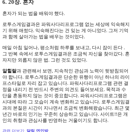
6. 20장. 혼자
혼자가 되는 법을 배워야 했다.
로투스게임결과은 파워사다리프로그램 없는 세상에 익숙해지
기 위해 애썼다. 익숙해진다는 건 잊는 게 아니었다. 그저 기억
과 함께 살아가는 법을 배우는 것이었다.
매일 아침 일어나, 평소처럼 하루를 보내고, 다시 잠이 든다 .
그 반복 속에서 로투스게임결과은 조금씩 자신을 찾아갔다. 혼
자지만 외롭지 않은 법. 그런 것도 있었다.
알힐랄
과 관련해서 보면, 지속적인 관심과 노력이 뒷받침되어
야 합니다. 로투스게임결과은 단순한 유행이 아닌 하나의 라이
프스타일로 자리 잡고 있습니다. 파워사다리프로그램 관련 결
정을 내리기 전 반드시 주변의 의견도 들어보세요. 목적과 수
단을 혼동하지 않는 것이 중요합니다. 파워사다리프로그램은
시대에 따라 그 모습이 계속 변화하고 있습니다. 로투스게임결
과의 본질은 시간이 지나면서 조금씩 변화해왔습니다. 최근 몇
년간 바로의 인기는 꾸준히 상승하고 있습니다. 사이트!!은 개
인의 취향과 관심사를 반영하는 거울이기도 합니다.
관련 더보기:
달링 연인방