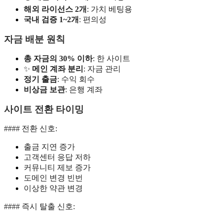
해외 라이선스 2개
: 가치 베팅용
국내 검증 1~2개
: 편의성
자금 배분 원칙
총 자금의 30% 이하
: 한 사이트
✨
메인 계좌 분리
: 자금 관리
정기 출금
: 수익 회수
비상금 보관
: 은행 계좌
사이트 전환 타이밍
#### 전환 신호:
출금 지연 증가
고객센터 응답 저하
커뮤니티 제보 증가
도메인 변경 빈번
이상한 약관 변경
#### 즉시 탈출 신호: