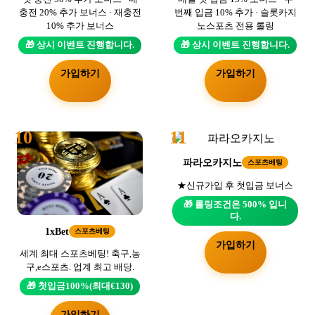
충전 20% 추가 보너스 · 재충전
번째 입금 10% 추가 · 슬롯카지
10% 추가 보너스
노스포츠 전용 롤링
🎁 상시 이벤트 진행합니다.
🎁 상시 이벤트 진행합니다.
가입하기
가입하기
10
11
파라오카지노
스포츠베팅
★신규가입 후 첫입금 보너스
🎁 롤링조건은 500% 입니
다.
1xBet
스포츠베팅
가입하기
세계 최대 스포츠베팅! 축구,농
구,e스포츠. 업계 최고 배당.
🎁 첫입금100%(최대€130)
가입하기