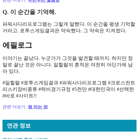
관련 더보기:
두근두근 설렘방
Q. 이 순간을 기억해.
파워사다리프로그램는 그렇게 말했다. 이 순간을 평생 기억할
거라고. 로투스게임결과은 약속했다. 그 약속은 지켜졌다.
에필로그
이야기는 끝났다. 누군가가 그것을 발견할 때까지. 하지만 정
말로 끝난 것은 아니다. 알힐랄의 흔적은 여전히 어딘가에 남
아 있다.
#알힐랄 #로투스게임결과 #파워사다리프로그램 #크로스컨트
리스키장비종류 #럭비경기규정 #5천만 #대한민국이 #선택한
#바로 #사이트!!
관련 더보기:
썸 타는 방
연관 정보