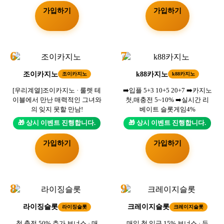
가입하기
가입하기
6
7
조이카지노
k88카지노
조이카지노
k88카지노
[우리계열]조이카지노 · 룰렛 테
➡️입플 5+3 10+5 20+7 ➡️카지노
이블에서 만난 매력적인 그녀와
첫,매충전 5~10% ➡️실시간 리
의 잊지 못할 만남!
베이트 슬롯게임4%
🎁 상시 이벤트 진행합니다.
🎁 상시 이벤트 진행합니다.
가입하기
가입하기
8
9
라이징슬롯
크레이지슬롯
라이징슬롯
크레이지슬롯
첫 충전 50% 추가 보너스 · 매
매일 첫 입금 15% 보너스 · 두