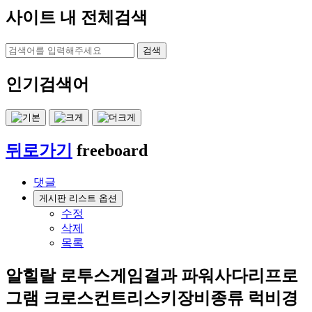
사이트 내 전체검색
검색
인기검색어
뒤로가기
freeboard
댓글
게시판 리스트 옵션
수정
삭제
목록
알힐랄 로투스게임결과 파워사다리프로
그램 크로스컨트리스키장비종류 럭비경