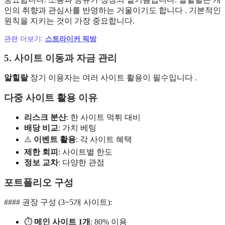
인의 취향과 관심사를 반영하는 거울이기도 합니다 . 기본적인
원칙을 지키는 것이 가장 중요합니다.
관련 더보기:
스트라이커 픽방
5. 사이트 이동과 자금 관리
알힐랄
장기 이용자는 여러 사이트 활용이 필수입니다 .
다중 사이트 활용 이유
리스크 분산
: 한 사이트 먹튀 대비
배당 비교
: 가치 베팅
⚠️
이벤트 활용
: 각 사이트 혜택
제한 회피
: 사이트별 한도
정보 교차
: 다양한 관점
포트폴리오 구성
#### 권장 구성 (3~5개 사이트):
⏱️
메인 사이트 1개
: 80% 이용