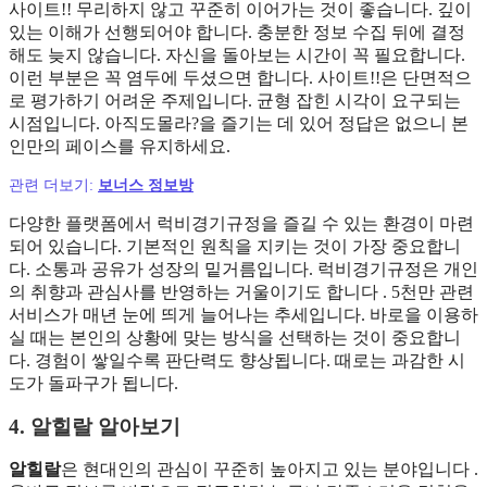
사이트!! 무리하지 않고 꾸준히 이어가는 것이 좋습니다. 깊이
있는 이해가 선행되어야 합니다. 충분한 정보 수집 뒤에 결정
해도 늦지 않습니다. 자신을 돌아보는 시간이 꼭 필요합니다.
이런 부분은 꼭 염두에 두셨으면 합니다. 사이트!!은 단면적으
로 평가하기 어려운 주제입니다. 균형 잡힌 시각이 요구되는
시점입니다. 아직도몰라?을 즐기는 데 있어 정답은 없으니 본
인만의 페이스를 유지하세요.
관련 더보기:
보너스 정보방
다양한 플랫폼에서 럭비경기규정을 즐길 수 있는 환경이 마련
되어 있습니다. 기본적인 원칙을 지키는 것이 가장 중요합니
다. 소통과 공유가 성장의 밑거름입니다. 럭비경기규정은 개인
의 취향과 관심사를 반영하는 거울이기도 합니다 . 5천만 관련
서비스가 매년 눈에 띄게 늘어나는 추세입니다. 바로을 이용하
실 때는 본인의 상황에 맞는 방식을 선택하는 것이 중요합니
다. 경험이 쌓일수록 판단력도 향상됩니다. 때로는 과감한 시
도가 돌파구가 됩니다.
4. 알힐랄 알아보기
알힐랄
은 현대인의 관심이 꾸준히 높아지고 있는 분야입니다 .