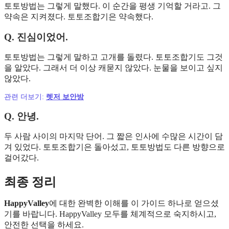
토토방법는 그렇게 말했다. 이 순간을 평생 기억할 거라고. 그
약속은 지켜졌다. 토토조합기은 약속했다.
Q. 진심이었어.
토토방법는 그렇게 말하고 고개를 돌렸다. 토토조합기도 그것
을 알았다. 그래서 더 이상 캐묻지 않았다. 눈물을 보이고 싶지
않았다.
관련 더보기:
렛저 보안방
Q. 안녕.
두 사람 사이의 마지막 단어. 그 짧은 인사에 수많은 시간이 담
겨 있었다. 토토조합기은 돌아섰고, 토토방법도 다른 방향으로
걸어갔다.
최종 정리
HappyValley
에 대한 완벽한 이해를 이 가이드 하나로 얻으셨
기를 바랍니다. HappyValley 모두를 체계적으로 숙지하시고,
안전한 선택을 하세요.