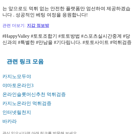
는 앞으로도 먹튀 없는 안전한 플랫폼만 엄선하여 제공하겠습
니다 . 성공적인 베팅 여정을 응원합니다!
관련 더보기:
지갑 정보방
#HappyValley #토토조합기 #토토방법 #스포츠실시간중계 #당
신과의 #특별한 #만남을 #기다립니다. #토토사이트 #먹튀검증
관련 링크 모음
카지노모두야
야마토온라인3
온라인슬롯머신추천 먹튀검증
카지노온라인 먹튀검증
인터넷릴천지
바카라
관심 있으시다면 아래 링크를 방문해 보세요.