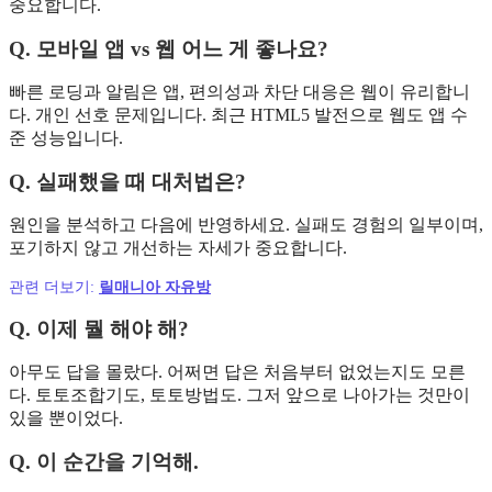
중요합니다.
Q. 모바일 앱 vs 웹 어느 게 좋나요?
빠른 로딩과 알림은 앱, 편의성과 차단 대응은 웹이 유리합니
다. 개인 선호 문제입니다. 최근 HTML5 발전으로 웹도 앱 수
준 성능입니다.
Q. 실패했을 때 대처법은?
원인을 분석하고 다음에 반영하세요. 실패도 경험의 일부이며,
포기하지 않고 개선하는 자세가 중요합니다.
관련 더보기:
릴매니아 자유방
Q. 이제 뭘 해야 해?
아무도 답을 몰랐다. 어쩌면 답은 처음부터 없었는지도 모른
다. 토토조합기도, 토토방법도. 그저 앞으로 나아가는 것만이
있을 뿐이었다.
Q. 이 순간을 기억해.