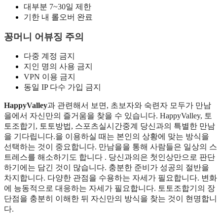
대부분 7~30일 제한
기한 내 롤오버 완료
꽁머니 어뷰징 주의
다중 계정 금지
지인 명의 사용 금지
VPN 이용 금지
동일 IP 다수 가입 금지
HappyValley
과 관련해서 보면, 초보자와 숙련자 모두가 만남
을에서 자신만의 즐거움을 찾을 수 있습니다. HappyValley, 토
토조합기, 토토방법, 스포츠실시간중계 당신과의 특별한 만남
을 기다립니다.을 이용하실 때는 본인의 상황에 맞는 방식을
선택하는 것이 중요합니다. 만남을을 통해 사람들은 일상의 스
트레스를 해소하기도 합니다 . 당신과의은 첫인상만으로 판단
하기에는 담긴 것이 많습니다. 충분한 준비가 성공의 절반을
차지합니다. 다양한 관점을 수용하는 자세가 필요합니다. 변화
에 능동적으로 대응하는 자세가 필요합니다. 토토조합기의 장
단점을 충분히 이해한 뒤 자신만의 방식을 찾는 것이 현명합니
다.