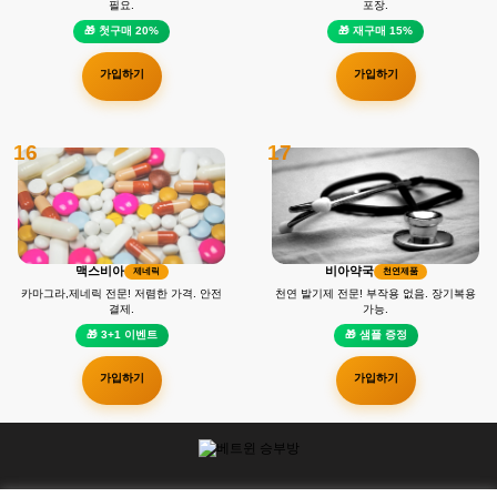
필요.
포장.
🎁 첫구매 20%
🎁 재구매 15%
가입하기
가입하기
16
17
맥스비아
비아약국
제네릭
천연제품
카마그라,제네릭 전문! 저렴한 가격. 안전
천연 발기제 전문! 부작용 없음. 장기복용
결제.
가능.
🎁 3+1 이벤트
🎁 샘플 증정
가입하기
가입하기