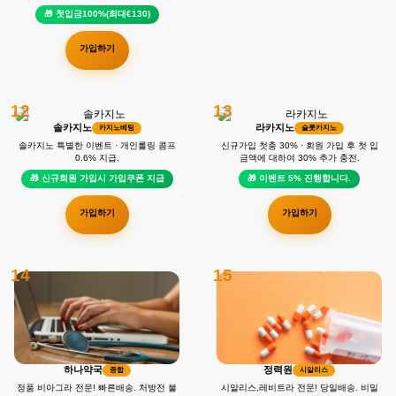
🎁 첫입금100%(최대€130)
가입하기
12
13
솔카지노
라카지노
카지노베팅
슬롯카지노
솔카지노 특별한 이벤트 · 개인롤링 콤프
신규가입 첫충 30% · 회원 가입 후 첫 입
0.6% 지급.
금액에 대하여 30% 추가 충전.
🎁 신규회원 가입시 가입쿠폰 지급
🎁 이벤트 5% 진행합니다.
가입하기
가입하기
14
15
하나약국
정력원
종합
시알리스
정품 비아그라 전문! 빠른배송. 처방전 불
시알리스,레비트라 전문! 당일배송. 비밀