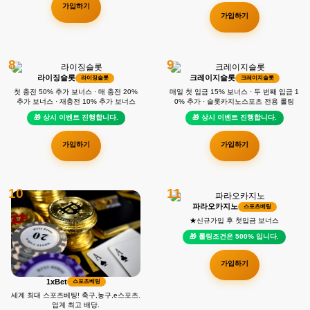
가입하기
가입하기
8
9
라이징슬롯
크레이지슬롯
라이징슬롯
크레이지슬롯
첫 충전 50% 추가 보너스 · 매 충전 20%
매일 첫 입금 15% 보너스 · 두 번째 입금 1
추가 보너스 · 재충전 10% 추가 보너스
0% 추가 · 슬롯카지노스포츠 전용 롤링
🎁 상시 이벤트 진행합니다.
🎁 상시 이벤트 진행합니다.
가입하기
가입하기
10
11
파라오카지노
스포츠베팅
★신규가입 후 첫입금 보너스
🎁 롤링조건은 500% 입니다.
가입하기
1xBet
스포츠베팅
세계 최대 스포츠베팅! 축구,농구,e스포츠.
업계 최고 배당.