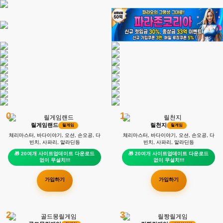
0
1
릴게임랜드
릴천지
릴게임
릴게임
체리마스터, 바다이야기, 오션, 손오공, 다
체리마스터, 바다이야기, 오션, 손오공, 다
빈치, 사파리, 알라딘등
빈치, 사파리, 알라딘등
🎁 20여개 사이트업데이트 다운로드
🎁 20여개 사이트업데이트 다운로드
없이 무설치!!!
없이 무설치!!!
가입하기
가입하기
2
3