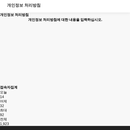
개인정보 처리방침
개인정보 처리방침
개인정보 처리방침에 대한 내용을 입력하십시오.
접속자집계
오늘
14
어제
32
최대
92
전체
1,923