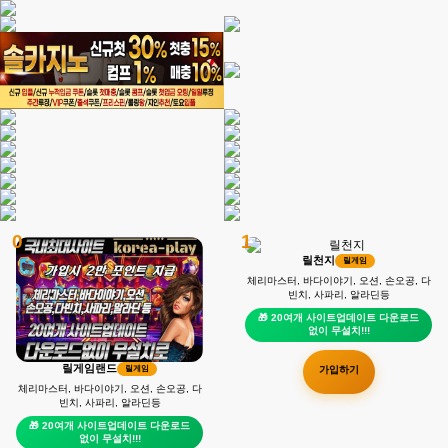
0
1
릴천지
릴게임
체리마스터, 바다이야기, 오션, 손오공, 다
빈치, 사파리, 알라딘등
🎁 20여개 사이트업데이트 다운로드
없이 무설치!!!
릴게임랜드
릴게임
가입하기
체리마스터, 바다이야기, 오션, 손오공, 다
빈치, 사파리, 알라딘등
🎁 20여개 사이트업데이트 다운로드
없이 무설치!!!